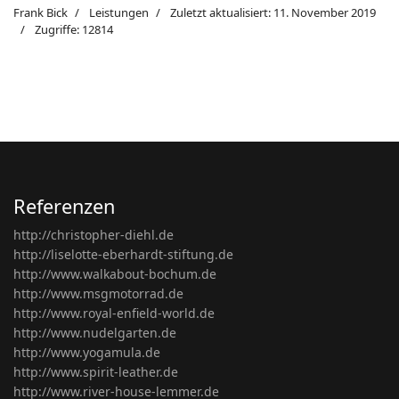
Frank Bick
Leistungen
Zuletzt aktualisiert: 11. November 2019
Zugriffe: 12814
Referenzen
http://christopher-diehl.de
http://liselotte-eberhardt-stiftung.de
http://www.walkabout-bochum.de
http://www.msgmotorrad.de
http://www.royal-enfield-world.de
http://www.nudelgarten.de
http://www.yogamula.de
http://www.spirit-leather.de
http://www.river-house-lemmer.de