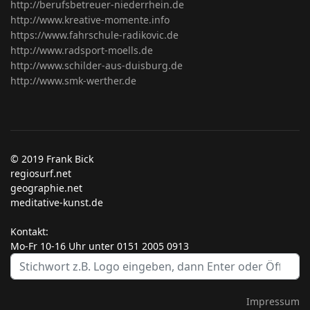
http://berufsbetreuer-niederrhein.de
http://www.kreative-momente.info
https://www.fahrschule-radikovic.de
http://www.radsport-moells.de
http://www.schilder-aus-duisburg.de
http://www.smk-werther.de
© 2019 Frank Bick
regiosurf.net
geographie.net
meditative-kunst.de
Kontakt:
Mo-Fr 10-16 Uhr unter 0151 2005 0913
S
...
Impressum