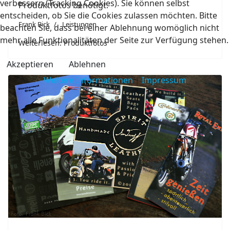
verbessern (Tracking Cookies). Sie können selbst
Produktfotos benötigt.
entscheiden, ob Sie die Cookies zulassen möchten. Bitte
Frank Bick
Leistungen
beachten Sie, dass bei einer Ablehnung womöglich nicht
mehr alle Funktionalitäten der Seite zur Verfügung stehen.
Weiterlesen: Produktfotos
Akzeptieren
Ablehnen
Weitere Informationen
|
Impressum