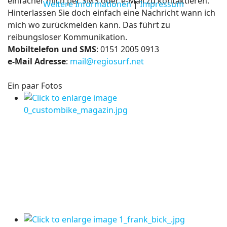
einfacher mich per SMS oder e-Mail zu kontaktieren.
Weitere Informationen
|
Impressum
Hinterlassen Sie doch einfach eine Nachricht wann ich
mich wo zurückmelden kann. Das führt zu
reibungsloser Kommunikation.
Mobiltelefon und SMS
: 0151 2005 0913
e-Mail Adresse
:
mail@regiosurf.net
Ein paar Fotos