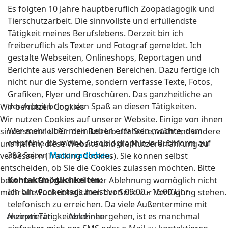
Es folgten 10 Jahre hauptberuflich Zoopädagogik und
Tierschutzarbeit. Die sinnvollste und erfüllendste
Tätigkeit meines Berufslebens. Derzeit bin ich
freiberuflich als Texter und Fotograf gemeldet. Ich
gestalte Webseiten, Onlineshops, Reportagen und
Berichte aus verschiedenen Bereichen. Dazu fertige ich
nicht nur die Systeme, sondern verfasse Texte, Fotos,
Grafiken, Flyer und Broschüren. Das ganzheitliche an
der Arbeit bringt den Spaß an diesen Tätigkeiten.
Wir benutzen Cookies
Wir nutzen Cookies auf unserer Website. Einige von ihnen
Wer mehr über mein Leben erfahren möchte, dem
sind essenziell für den Betrieb der Seite, während andere
empfehle ich meine Autobiographie in Buchform auf
uns helfen, diese Website und die Nutzererfahrung zu
392 Seiten
Motorradleben
.
verbessern (Tracking Cookies). Sie können selbst
entscheiden, ob Sie die Cookies zulassen möchten. Bitte
Kontaktmöglichkeiten:
beachten Sie, dass bei einer Ablehnung womöglich nicht
Ich bin wochentags meist von 09:00 - 16:00 Uhr
mehr alle Funktionalitäten der Seite zur Verfügung stehen.
telefonisch zu erreichen. Da viele Außentermine mit
Akzeptieren
Ablehnen
meinen Tätigkeiten einhergehen, ist es manchmal